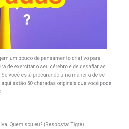
igem um pouco de pensamento criativo para
a de exercitar o seu cérebro e de desafiar as
. Se você está procurando uma maneira de se
s, aqui estão 50 charadas originais que você pode
s.
elva. Quem sou eu? (Resposta: Tigre)