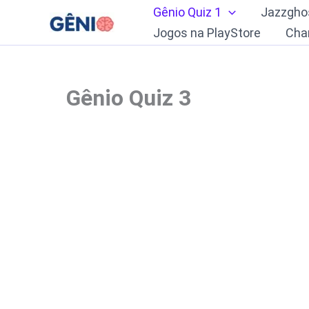
Ir
Gênio Quiz 1
Jazzgho
para
Jogos na PlayStore
Cha
o
conteúdo
Gênio Quiz 3