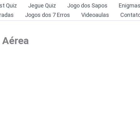
st Quiz
Jegue Quiz
Jogo dos Sapos
Enigma
radas
Jogos dos 7 Erros
Videoaulas
Contat
o Aérea