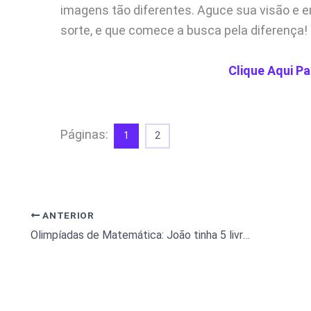
imagens tão diferentes. Aguce sua visão e
sorte, e que comece a busca pela diferença!
Clique Aqui Pa
Páginas:
1
2
ANTERIOR
Olimpíadas de Matemática: João tinha 5 livros, Maria tinha 10. Quem é o marido de Cláudia?