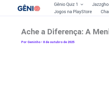
Ir
Gênio Quiz 1
Jazzgho
para
Jogos na PlayStore
Cha
o
conteúdo
Ache a Diferença: A Men
Por
Geninho
•
8 de outubro de 2025