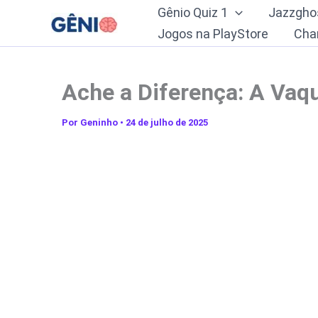
Ir
Gênio Quiz 1
Jazzgho
para
Jogos na PlayStore
Cha
o
conteúdo
Ache a Diferença: A Vaq
Por
Geninho
•
24 de julho de 2025