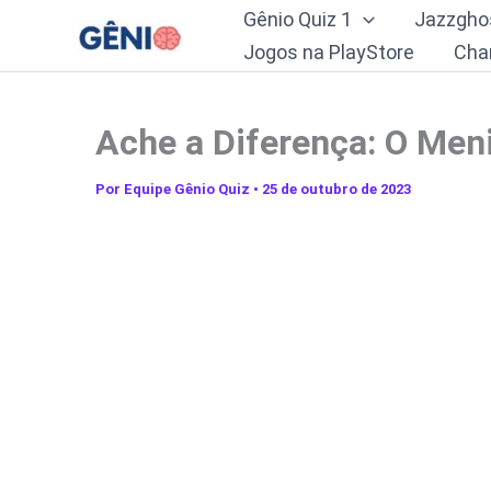
Ir
Gênio Quiz 1
Jazzgho
para
Jogos na PlayStore
Cha
o
conteúdo
Ache a Diferença: O Men
Por
Equipe Gênio Quiz
•
25 de outubro de 2023