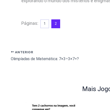
explorando o mundo dos mistérios e enigma
Páginas:
1
2
ANTERIOR
Olimpíadas de Matemática: 7×3÷3×7=?
Mais Jogo