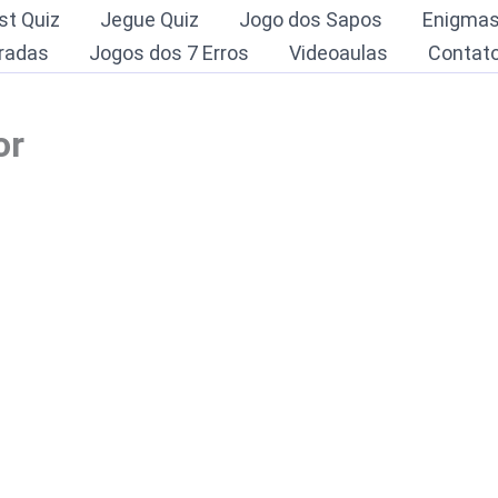
st Quiz
Jegue Quiz
Jogo dos Sapos
Enigma
radas
Jogos dos 7 Erros
Videoaulas
Contat
or