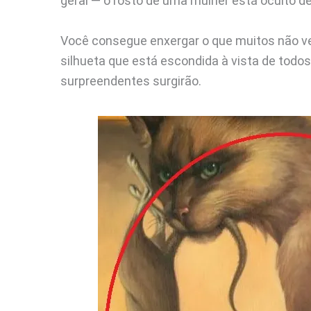
geral — o rosto de uma mulher está oculto 
Você consegue enxergar o que muitos não v
silhueta que está escondida à vista de todos
surpreendentes surgirão.