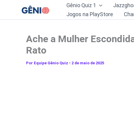
Ir
Gênio Quiz 1
Jazzgho
para
Jogos na PlayStore
Cha
o
conteúdo
Ache a Mulher Escondid
Rato
Por
Equipe Gênio Quiz
•
2 de maio de 2025