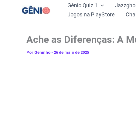
Ir
Gênio Quiz 1
Jazzgho
para
Jogos na PlayStore
Cha
o
conteúdo
Ache as Diferenças: A Mu
Por
Geninho
•
26 de maio de 2025