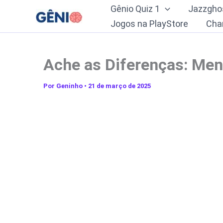
Ir
Gênio Quiz 1
Jazzgho
para
Jogos na PlayStore
Cha
o
conteúdo
Ache as Diferenças: Men
Por
Geninho
•
21 de março de 2025