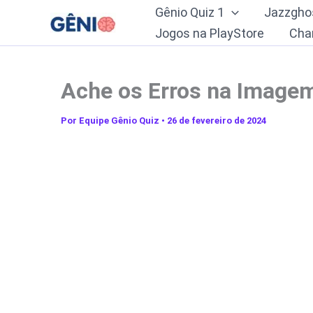
Ir
Gênio Quiz 1
Jazzgho
para
Jogos na PlayStore
Cha
o
conteúdo
Ache os Erros na Imagem:
Por
Equipe Gênio Quiz
•
26 de fevereiro de 2024