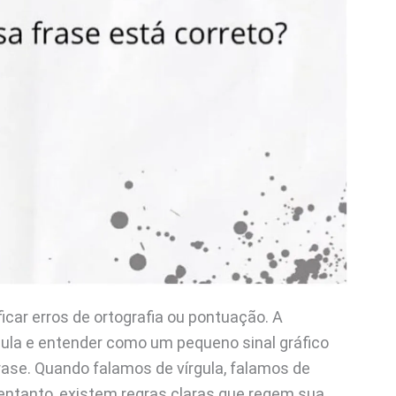
icar erros de ortografia ou pontuação. A
írgula e entender como um pequeno sinal gráfico
rase. Quando falamos de vírgula, falamos de
o entanto, existem regras claras que regem sua