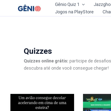
Ir
Gênio Quiz 1
Jazzgho
para
Jogos na PlayStore
Cha
o
conteúdo
Quizzes
Quizzes online grátis:
participe de desafio
descubra até onde você consegue chegar!