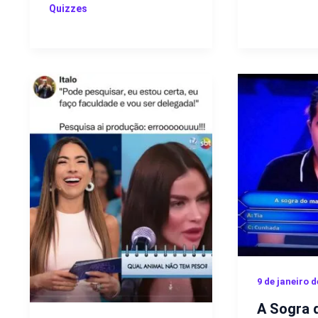
Quizzes
9 de janeiro d
A Sogra 