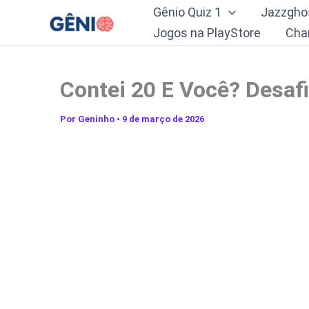
Ir
Gênio Quiz 1
Jazzgho
para
Jogos na PlayStore
Cha
o
conteúdo
Contei 20 E Você? Desaf
Por
Geninho
•
9 de março de 2026