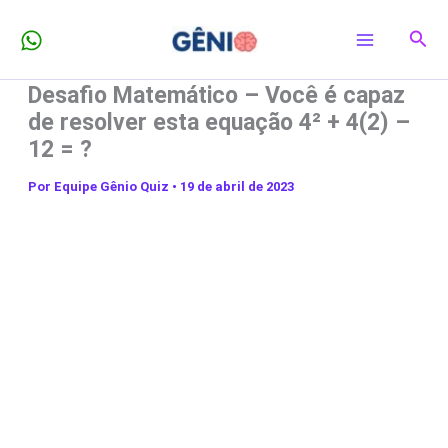
Ir
Pesq
para
o
Desafio Matemático – Você é capaz
conteúdo
de resolver esta equação 4² + 4(2) –
12 = ?
Por
Equipe Gênio Quiz
•
19 de abril de 2023