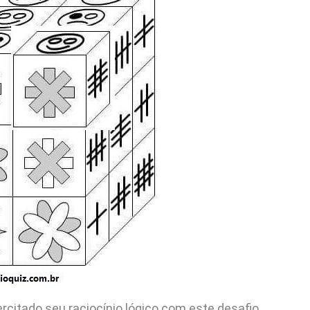
rcitado seu raciocínio lógico com este desafio.