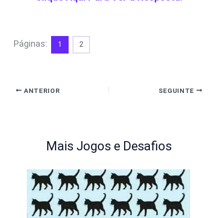
Páginas:
1
2
ANTERIOR
SEGUINTE
Mais Jogos e Desafios