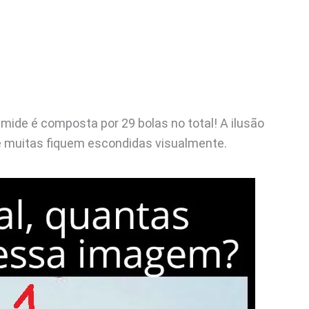
âmide é composta por 29 bolas no total! A ilusão
e muitas fiquem escondidas visualmente.