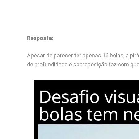
Resposta:
Apesar de parecer ter apenas 16 bolas, a pir
de profundidade e sobreposição faz com qu