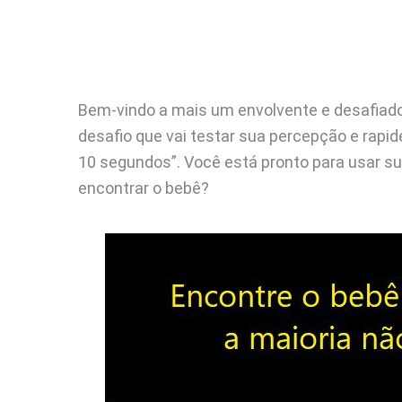
Bem-vindo a mais um envolvente e desafiador
desafio que vai testar sua percepção e rapid
10 segundos”. Você está pronto para usar su
encontrar o bebê?