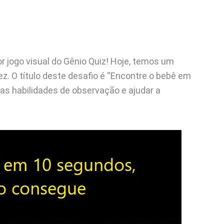
 jogo visual do Gênio Quiz! Hoje, temos um
ez. O título deste desafio é “Encontre o bebê em
as habilidades de observação e ajudar a