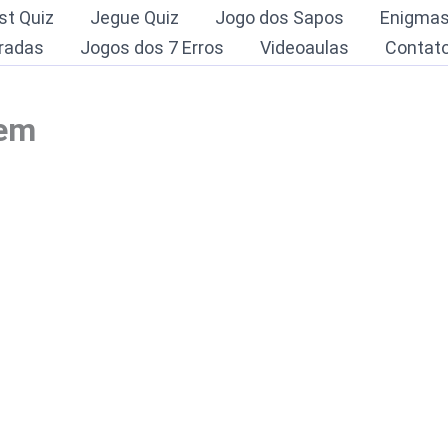
st Quiz
Jegue Quiz
Jogo dos Sapos
Enigma
radas
Jogos dos 7 Erros
Videoaulas
Contat
gem