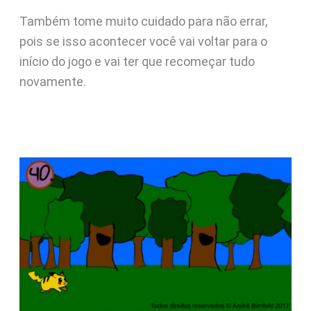
Também tome muito cuidado para não errar,
pois se isso acontecer você vai voltar para o
início do jogo e vai ter que recomeçar tudo
novamente.