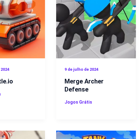
 2024
9 de julho de 2024
le.io
Merge Archer
Defense
s
Jogos Grátis