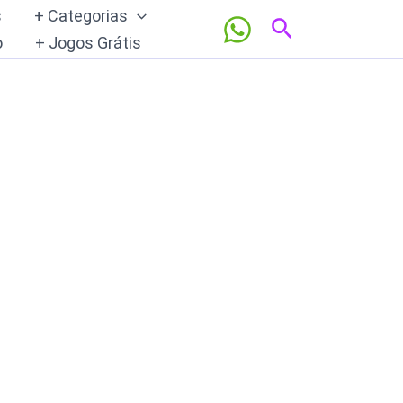
s
+ Categorias
Pesquisar
o
+ Jogos Grátis