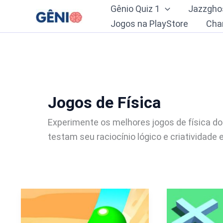
Ir
Gênio Quiz 1
Jazzgho
para
Jogos na PlayStore
Cha
o
conteúdo
Jogos de Física
Experimente os melhores jogos de física d
testam seu raciocínio lógico e criatividad