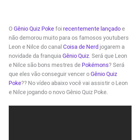
O
Gênio Quiz Poke
foi
recentemente lançado
e
não demorou muito para os famosos youtubers
Leon e Nilce do canal
Coisa de Nerd
jogarem a
novidade da franquia
Gênio Quiz
. Será que Leon
e Nilce são bons mestres de
Pokémons
? Será
que eles vão conseguir vencer o
Gênio Quiz
Poke
?? No vídeo abaixo você vai assistir o Leon
e Nilce jogando o novo Gênio Quiz Poke.