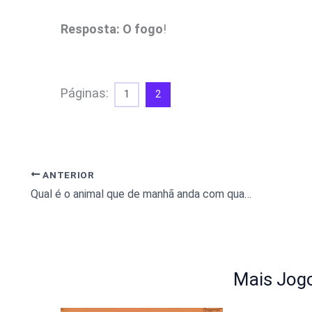
Resposta: O fogo
!
Páginas:
1
2
ANTERIOR
Qual é o animal que de manhã anda com quatro pernas, ao meio-dia anda com duas e à noite com três?
Mais Jogo