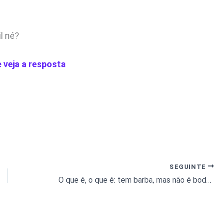
l né?
e veja a resposta
SEGUINTE
O que é, o que é: tem barba, mas não é bode. Tem dente, mas não morde?