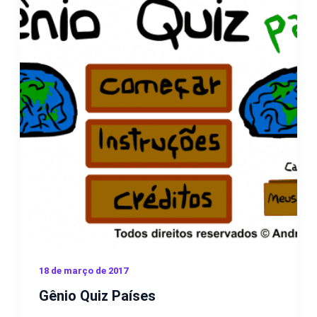
18 de março de 2017
Gênio Quiz Países