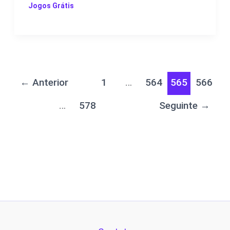
Jogos Grátis
←
Anterior
1
…
564
565
566
…
578
Seguinte
→