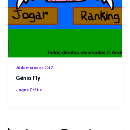
20 de março de 2017
Gênio Fly
Jogos Grátis