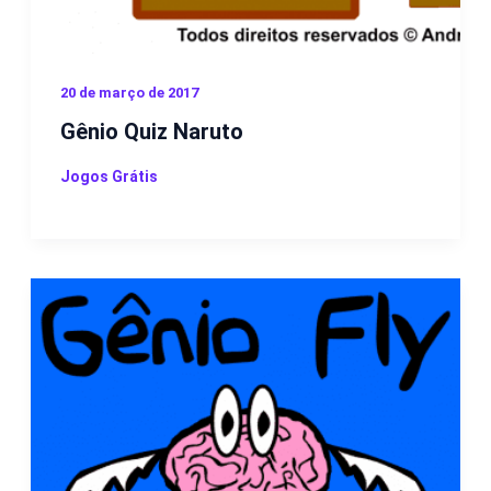
20 de março de 2017
Gênio Quiz Naruto
Jogos Grátis