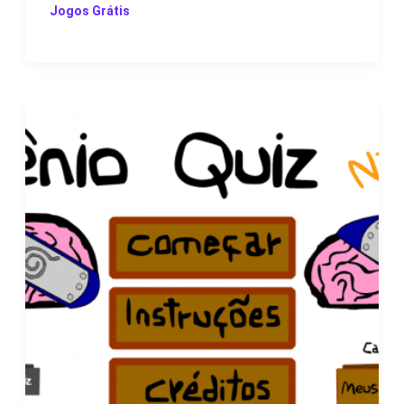
Jogos Grátis