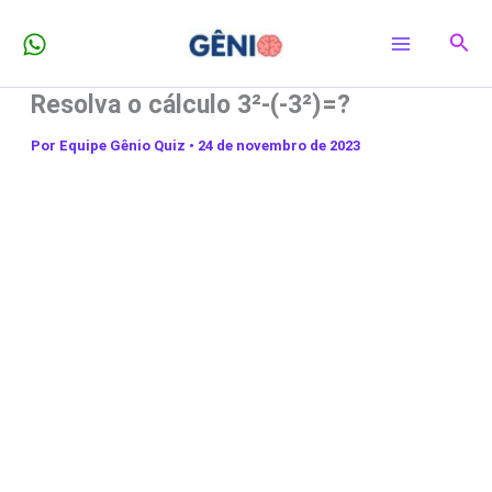
Ir
Pesq
para
o
Resolva o cálculo 3²-(-3²)=?
conteúdo
Por
Equipe Gênio Quiz
•
24 de novembro de 2023