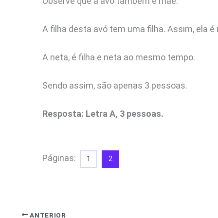
Observe que a avó também é mãe.
A filha desta avó tem uma filha. Assim, ela 
A neta, é filha e neta ao mesmo tempo.
Sendo assim, são apenas 3 pessoas.
Resposta: Letra A, 3 pessoas.
Páginas:
1
2
ANTERIOR