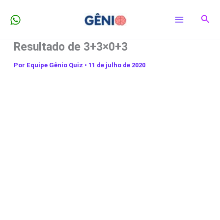
Ir
Pesq
para
o
Resultado de 3+3×0+3
conteúdo
Por
Equipe Gênio Quiz
•
11 de julho de 2020