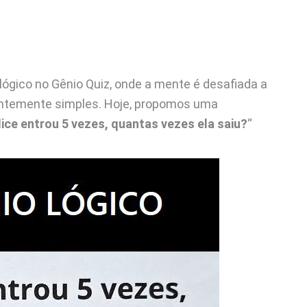
 lógico no Gênio Quiz, onde a mente é desafiada a
rentemente simples. Hoje, propomos uma
lice entrou 5 vezes, quantas vezes ela saiu?
“