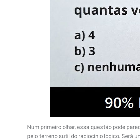
Num primeiro olhar, essa questão pode pare
pelo terreno sutil do raciocínio lógico. Será