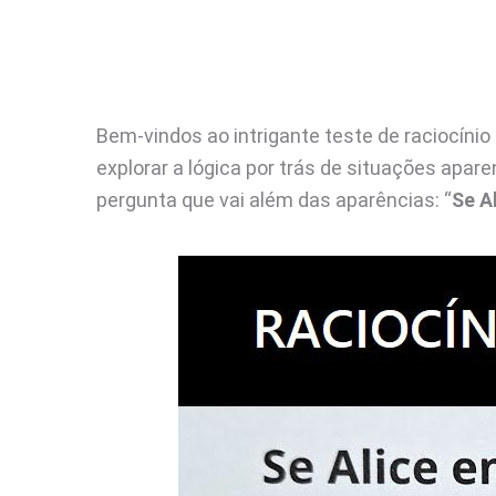
Bem-vindos ao intrigante teste de raciocínio
explorar a lógica por trás de situações apa
pergunta que vai além das aparências: “
Se A