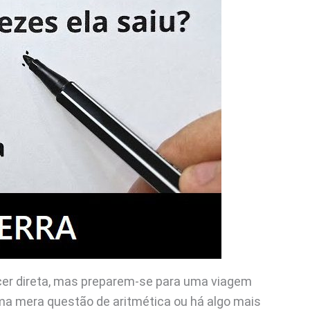
cer direta, mas preparem-se para uma viagem
 uma mera questão de aritmética ou há algo mais