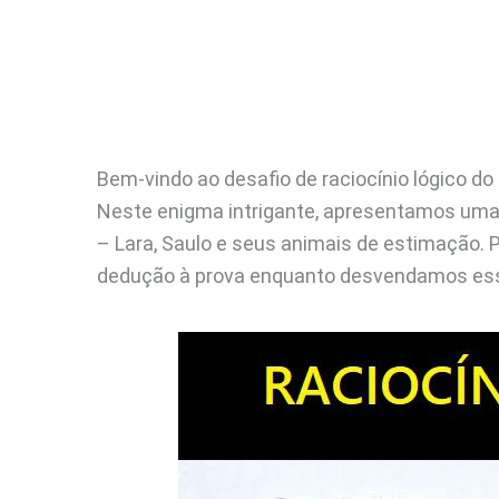
Bem-vindo ao desafio de raciocínio lógico do
Neste enigma intrigante, apresentamos uma
– Lara, Saulo e seus animais de estimação. 
dedução à prova enquanto desvendamos ess