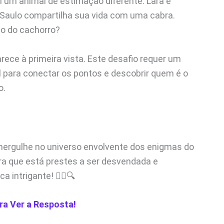
um animal de estimação diferente. Lara é
 Saulo compartilha sua vida com uma cabra.
no do cachorro?
rece à primeira vista. Este desafio requer um
il para conectar os pontos e descobrir quem é o
o.
mergulhe no universo envolvente dos enigmas do
ora que está prestes a ser desvendada e
intrigante! 🕵️‍♂️🔍
ra Ver a Resposta!