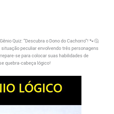
 Gênio Quiz: “Descubra o Dono do Cachorro”! 🐾🤔
 situação peculiar envolvendo três personagens
Prepare-se para colocar suas habilidades de
e quebra-cabeça lógico!