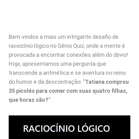
Bem-vindos a mais um intrigante desafio de
raciocínio lógico no Gênio Quiz, onde a mente é
provocada a encontrar conexões além do óbvio!
Hoje, apresentamos uma pergunta que
transcende a aritmética e se aventura no reino
do humor e da descontração: “
Tatiana comprou
35 picolés para comer com suas quatro filhas,
que horas são?
“