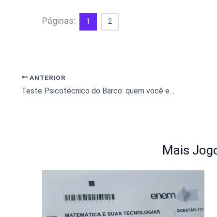
Páginas:
1
2
ANTERIOR
Teste Psicotécnico do Barco: quem você expulsaria para salvar os outros?
Mais Jogo