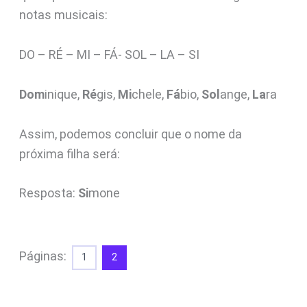
notas musicais:
DO – RÉ – MI – FÁ- SOL – LA – SI
Dom
inique,
Ré
gis,
Mi
chele,
Fá
bio,
Sol
ange,
La
ra
Assim, podemos concluir que o nome da
próxima filha será:
Resposta:
Si
mone
Páginas:
1
2