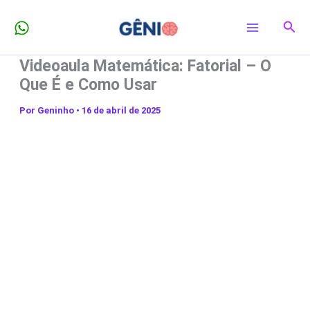
Ir
Pesq
para
o
Videoaula Matemática: Fatorial – O
conteúdo
Que É e Como Usar
Por
Geninho
•
16 de abril de 2025