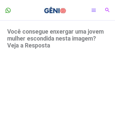
Ir
Pesq
para
o
conteúdo
Você consegue enxergar uma jovem
mulher escondida nesta imagem?
Veja a Resposta