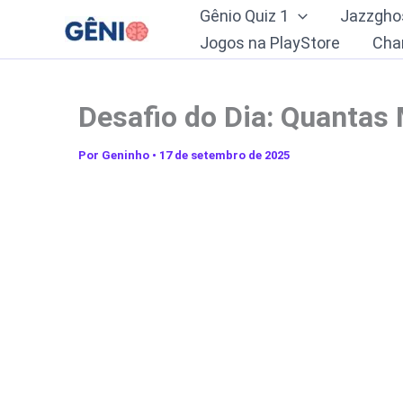
Ir
Gênio Quiz 1
Jazzgho
para
Jogos na PlayStore
Cha
o
conteúdo
Desafio do Dia: Quanta
Por
Geninho
•
17 de setembro de 2025