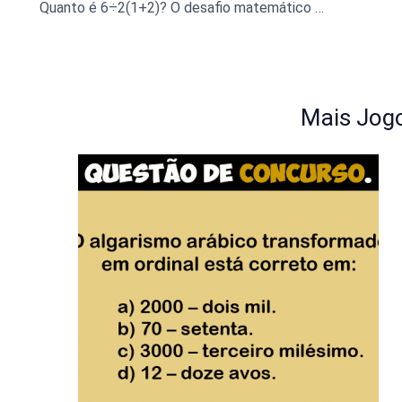
Quanto é 6÷2(1+2)? O desafio matemático do papagaio que confundiu a internet
Mais Jogo