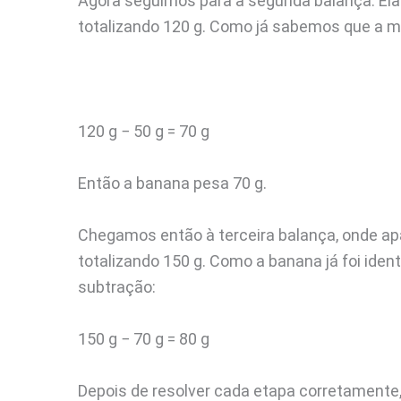
Agora seguimos para a segunda balança. E
totalizando 120 g. Como já sabemos que a maç
120 g − 50 g = 70 g
Então a banana pesa 70 g.
Chegamos então à terceira balança, onde ap
totalizando 150 g. Como a banana já foi ide
subtração:
150 g − 70 g = 80 g
Depois de resolver cada etapa corretamente,