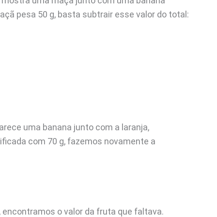
la mostra uma maçã junto com uma banana
ã pesa 50 g, basta subtrair esse valor do total:
arece uma banana junto com a laranja,
ntificada com 70 g, fazemos novamente a
 encontramos o valor da fruta que faltava.