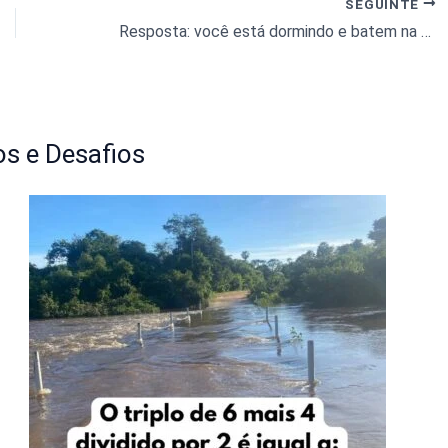
SEGUINTE
Resposta: você está dormindo e batem na porta. Te trouxeram biscoitos e iogurte. O que você faz primeiro?
s e Desafios