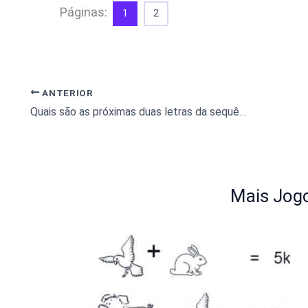
Páginas:
1
2
ANTERIOR
Quais são as próximas duas letras da sequência: J, F, M, A, M, J, J, A, S, O?
Mais Jogo