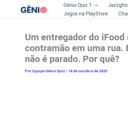
Ir
Gênio Quiz 1
Jazzgho
para
Jogos na PlayStore
Cha
o
conteúdo
Um entregador do iFood
contramão em uma rua. E
não é parado. Por quê?
Por
Equipe Gênio Quiz
•
18 de outubro de 2023