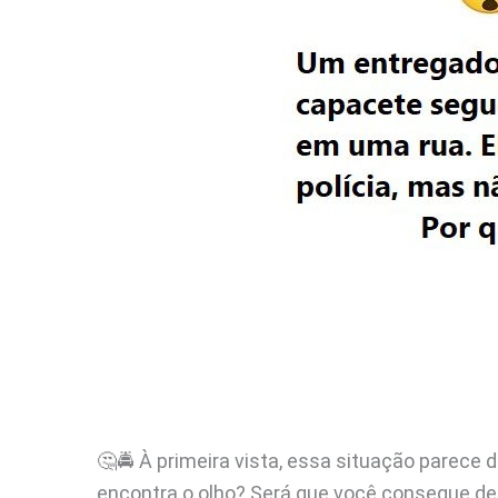
🤔🚔 À primeira vista, essa situação parece 
encontra o olho? Será que você consegue dec