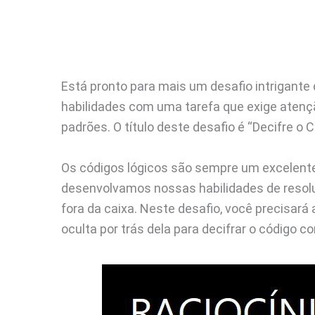
Está pronto para mais um desafio intrigante 
habilidades com uma tarefa que exige aten
padrões. O título deste desafio é “Decifre o 
Os códigos lógicos são sempre um excelente 
desenvolvamos nossas habilidades de resol
fora da caixa. Neste desafio, você precisará a
oculta por trás dela para decifrar o código c